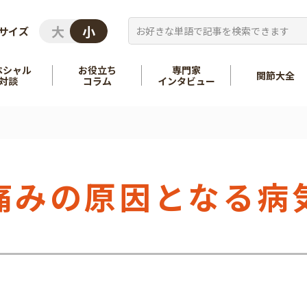
サイズ
ペシャル
お役立ち
専門家
関節大全
対談
コラム
インタビュー
を知る
股関節
を知る
肩
痛みの原因となる病