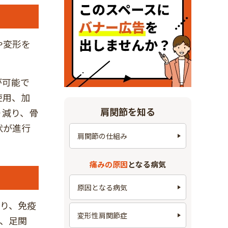
や変形を
が可能で
使用、加
肩関節を知る
り減り、骨
状が進行
肩関節の仕組み
痛みの原因
となる病気
原因となる病気
り、免疫
変形性肩関節症
、足関