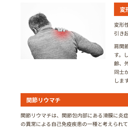
変
変形
引き
肩関
す。
齢、
同士
しま
関節リウマチ
関節リウマチは、関節包内部にある滑膜に炎症
の異常による自己免疫疾患の一種と考えられて