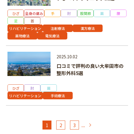
ひざ
全身の痛み
手
肘
股関節
肩
腰
足
首
リハビリテーション
注射療法
漢方療法
薬物療法
電気療法
2025.10.02
口コミで評判の良い大牟田市の
整形外科5選
ひざ
肘
肩
リハビリテーション
手術療法
1
2
3
...