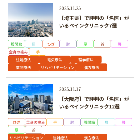
2025.11.25
【埼玉県】で評判の「名医」が
いるペインクリニック7選
フリーワード
股関節
肩
ひざ
肘
足
首
腰
全身の痛み
手
注射療法
電気療法
理学療法
薬物療法
リハビリテーション
漢方療法
2025.11.17
【大阪府】で評判の「名医」が
いるペインクリニック12選
ひざ
全身の痛み
手
肘
股関節
肩
腰
足
首
リハビリテーション
注射療法
漢方療法