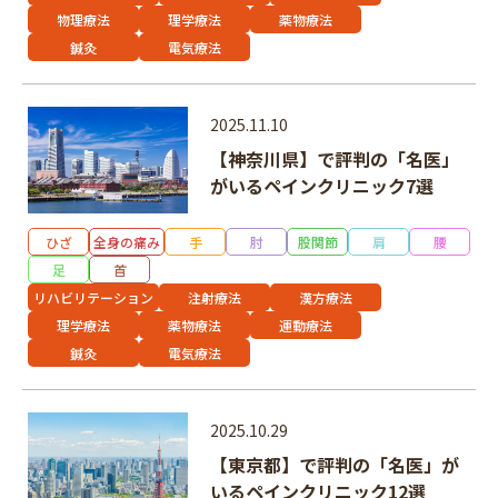
物理療法
理学療法
薬物療法
鍼灸
電気療法
2025.11.10
【神奈川県】で評判の「名医」
がいるペインクリニック7選
ひざ
全身の痛み
手
肘
股関節
肩
腰
足
首
リハビリテーション
注射療法
漢方療法
理学療法
薬物療法
運動療法
鍼灸
電気療法
2025.10.29
【東京都】で評判の「名医」が
いるペインクリニック12選