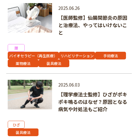
2025.06.26
【医師監修】仙腸関節炎の原因
と治療法、やってはいけないこ
フリーワード
と
腰
バイオセラピー（再生医療）
リハビリテーション
手術療法
薬物療法
装具療法
2025.06.03
【理学療法士監修】ひざがポキ
ポキ鳴るのはなぜ？原因となる
病気や対処法もご紹介
ひざ
装具療法