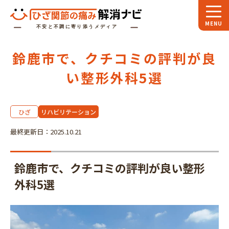
ホーム
鈴鹿市で、クチコミの評判が良
スペシャル
対談
い整形外科5選
お役立ち
コラム
ひざ
リハビリテーション
専門家
インタビュー
最終更新日：2025.10.21
関節大全
鈴鹿市で、クチコミの評判が良い整形
ひざ関節ナビに
ついて
外科5選