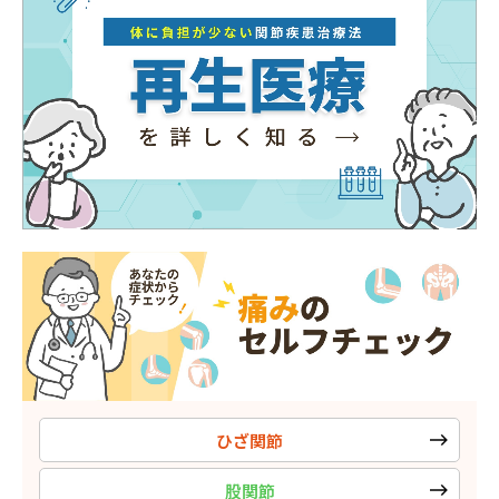
ひざ関節
股関節