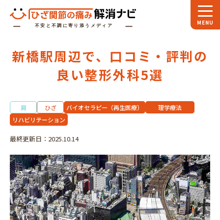
ホーム
新橋駅周辺で、口コミ・評判の
スペシャル
対談
良い整形外科5選
お役立ち
コラム
肩
ひざ
バイオセラピー（再生医療）
理学療法
専門家
インタビュー
リハビリテーション
関節大全
最終更新日：2025.10.14
ひざ関節ナビに
ついて