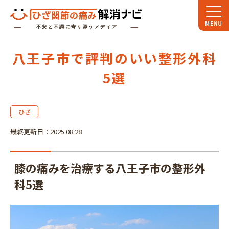
ホーム
八王子市で評判のいい整形外科
スペシャル
対談
5選
お役立ち
コラム
ひざ
専門家
インタビュー
最終更新日：2025.08.28
関節大全
膝の痛みを治療する八王子市の整形外
ひざ関節ナビに
ついて
科5選