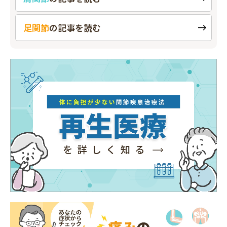
足関節
の
記事を読む