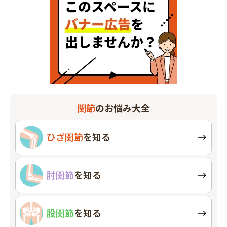
関節
のお悩み大全
ひざ関節
を知る
肘関節
を知る
股関節
を知る