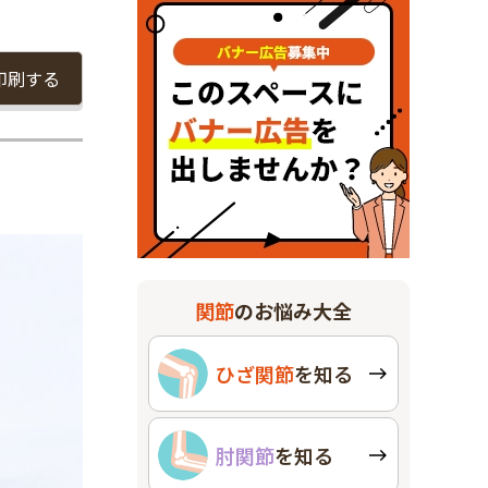
印刷する
関節
のお悩み大全
ひざ関節
を知る
肘関節
を知る