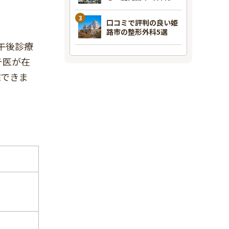
良い整形外科7選
口コミで評判の良い姫
路市の整形外科5選
午後診療
チ医が在
院できま