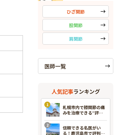
ひざ関節
股関節
肩関節
医師一覧
人気記事
ランキング
札幌市内で膝関節の痛
みを治療できる“評判
のいい”整形外科7選！
信頼できる名医がい
る！鹿児島市で評判の