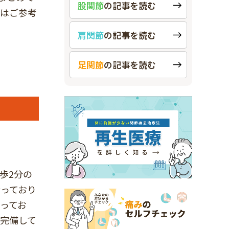
股関節
の
記事を読む
方はご参考
肩関節
の
記事を読む
足関節
の
記事を読む
歩2分の
っており
ってお
完備して