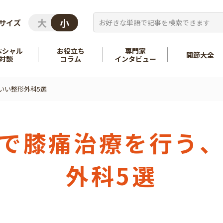
サイズ
ペシャル
お役立ち
専門家
関節大全
対談
コラム
インタビュー
いい整形外科5選
を知る
股関節
を知る
肩
で膝痛治療を行う
外科5選