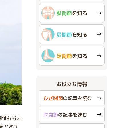
股関節
を知る
肩関節
を知る
足関節
を知る
お役立ち情報
ひざ関節
の
記事を読む
肘関節
の
記事を読む
時間も労力
まとめて