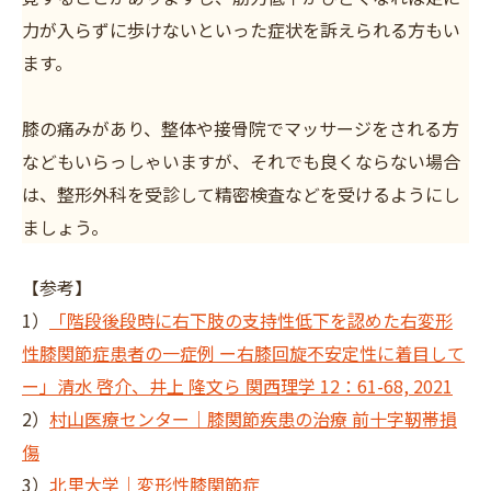
力が入らずに歩けないといった症状を訴えられる方もい
ます。
膝の痛みがあり、整体や接骨院でマッサージをされる方
などもいらっしゃいますが、それでも良くならない場合
は、整形外科を受診して精密検査などを受けるようにし
ましょう。
【参考】
1）
「階段後段時に右下肢の支持性低下を認めた右変形
性膝関節症患者の一症例 ー右膝回旋不安定性に着目して
ー」清水 啓介、井上 隆文ら 関西理学 12：61-68, 2021
2）
村山医療センター｜膝関節疾患の治療 前十字靭帯損
傷
3）
北里大学｜変形性膝関節症