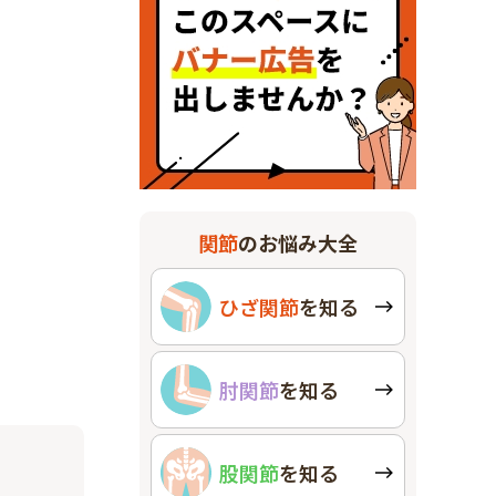
関節
のお悩み大全
ひざ関節
を知る
肘関節
を知る
股関節
を知る