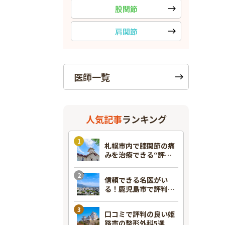
股関節
肩関節
医師一覧
人気記事
ランキング
札幌市内で膝関節の痛
みを治療できる“評判
のいい”整形外科7選！
信頼できる名医がい
る！鹿児島市で評判の
良い整形外科7選
口コミで評判の良い姫
路市の整形外科5選