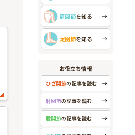
肩関節
を知る
足関節
を知る
お役立ち情報
ひざ関節
の
記事を読む
肘関節
の
記事を読む
股関節
の
記事を読む