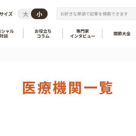
サイズ
ペシャル
お役立ち
専門家
関節大全
対談
コラム
インタビュー
を知る
股関節
を知る
肩
医療機関一覧