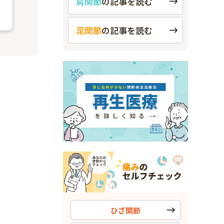
肩関節
の
記事を読む
足関節
の
記事を読む
ひざ関節