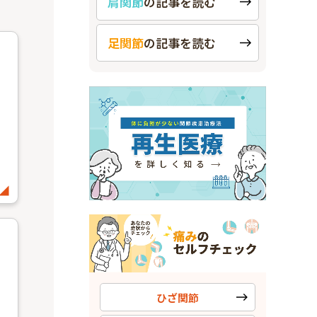
肩関節
の
記事を読む
足関節
の
記事を読む
ひざ関節