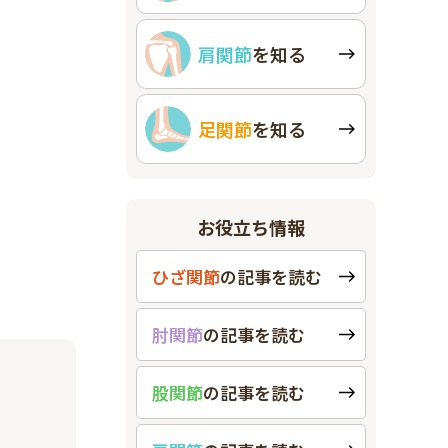
肩関節
を知る
足関節
を知る
お役立ち情報
ひざ関節
の
記事を読む
肘関節
の
記事を読む
股関節
の
記事を読む