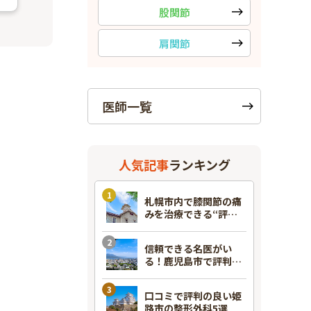
股関節
肩関節
医師一覧
人気記事
ランキング
札幌市内で膝関節の痛
みを治療できる“評判
のいい”整形外科7選！
信頼できる名医がい
る！鹿児島市で評判の
良い整形外科7選
口コミで評判の良い姫
路市の整形外科5選