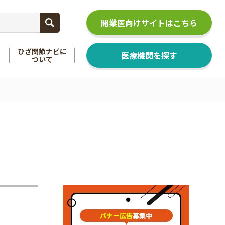
開業医向けサイトはこちら
ひざ関節ナビに
医療機関を探す
ついて
関節
を知る
足関節
を知る
ジ
。