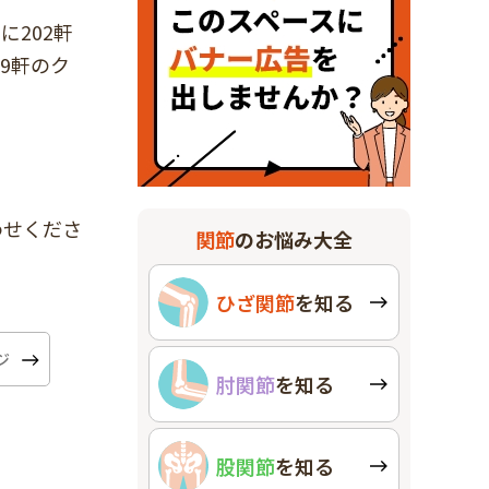
202軒
9軒のク
わせくださ
関節
のお悩み大全
ひざ関節
を知る
肘関節
を知る
股関節
を知る