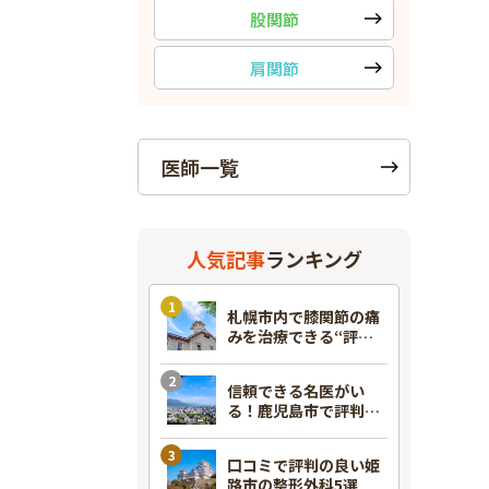
股関節
肩関節
医師一覧
人気記事
ランキング
札幌市内で膝関節の痛
みを治療できる“評判
のいい”整形外科7選！
信頼できる名医がい
る！鹿児島市で評判の
良い整形外科7選
口コミで評判の良い姫
路市の整形外科5選