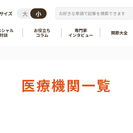
サイズ
ペシャル
お役立ち
専門家
関節大全
対談
コラム
インタビュー
を知る
股関節
を知る
肩
医療機関一覧