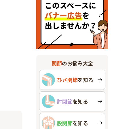
関節
のお悩み大全
ひざ関節
を知る
肘関節
を知る
股関節
を知る