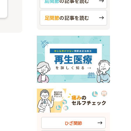
肩関節
の
記事を読む
足関節
の
記事を読む
ひざ関節