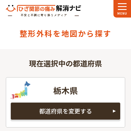
ホーム
整形外科を地図から探す
スペシャル
対談
お役立ち
コラム
現在選択中の都道府県
専門家
インタビュー
関節大全
栃木県
ひざ関節ナビに
ついて
都道府県を変更する