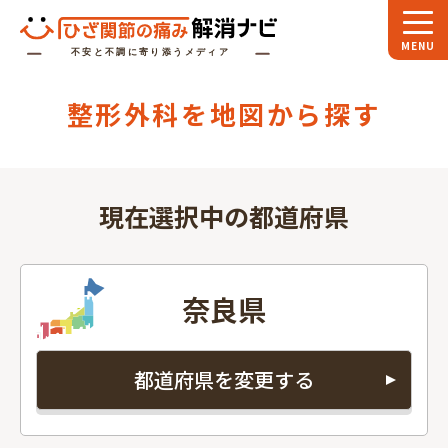
ホーム
整形外科を地図から探す
スペシャル
対談
お役立ち
コラム
現在選択中の都道府県
専門家
インタビュー
関節大全
奈良県
ひざ関節ナビに
ついて
都道府県を変更する