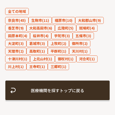
全ての地域
奈良市(45)
生駒市(11)
橿原市(10)
大和郡山市(9)
フリーワード
香芝市(9)
大和高田市(6)
広陵町(5)
斑鳩町(4)
田原本町(4)
桜井市(4)
宇陀市(3)
五條市(3)
大淀町(3)
葛城市(3)
上牧町(2)
御所市(2)
天理市(2)
高取町(1)
平群町(1)
天川村(1)
十津川村(1)
上北山村(1)
御杖村(1)
河合町(1)
川上村(1)
王寺町(1)
三郷町(1)
医療機関を探すトップに戻る