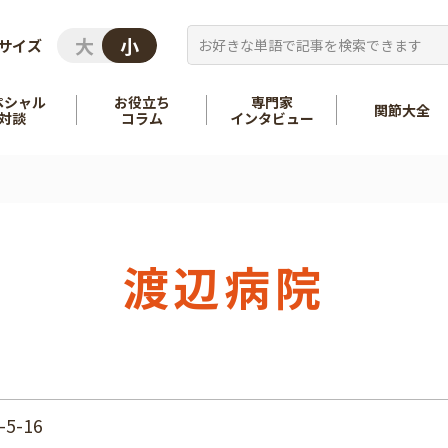
サイズ
ペシャル
お役立ち
専門家
関節大全
対談
コラム
インタビュー
を知る
股関節
を知る
肩
渡辺病院
5-16