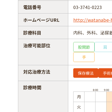
電話番号
03-3741-0223
ホームページURL
http://watanabe-
診療科目
内科、外科、泌尿
治療可能部位
股関節
肩
手
対応治療方法
保存療法
手術
診療時間
月
火