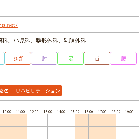
hp.net/
器科、小児科、整形外科、乳腺外科
ひざ
肘
足
首
腰
療法
リハビリテーション