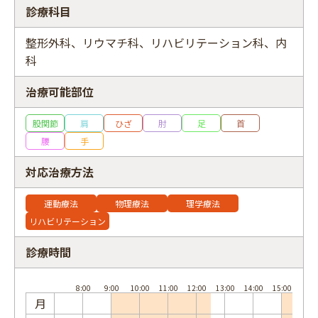
診療科目
整形外科、リウマチ科、リハビリテーション科、内
科
フリーワード
治療可能部位
股関節
肩
ひざ
肘
足
首
腰
手
対応治療方法
運動療法
物理療法
理学療法
リハビリテーション
診療時間
月