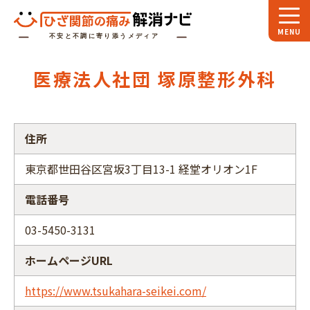
ホーム
医療法人社団 塚原整形外科
スペシャル
対談
お役立ち
コラム
住所
専門家
インタビュー
東京都世田谷区宮坂3丁目13-1 経堂オリオン1F
関節大全
電話番号
ひざ関節ナビに
ついて
03-5450-3131
ホームページURL
https://www.tsukahara-seikei.com/