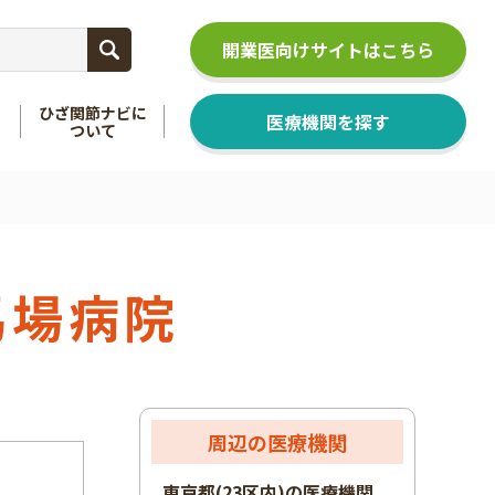
開業医向けサイトはこちら
ひざ関節ナビに
医療機関を探す
ついて
関節
を知る
足関節
を知る
馬場病院
周辺の医療機関
東京都(23区内)の医療機関