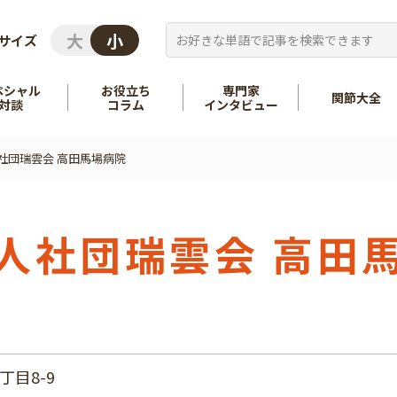
サイズ
ペシャル
お役立ち
専門家
関節大全
対談
コラム
インタビュー
社団瑞雲会 高田馬場病院
を知る
股関節
を知る
肩
人社団瑞雲会 高田
目8-9