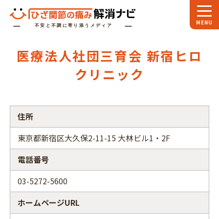
ホーム
医療法人社団三育会 新宿ヒロ
スペシャル
対談
クリニック
お役立ち
コラム
専門家
インタビュー
住所
関節大全
東京都新宿区大久保2-11-15 大林ビル1・2F
電話番号
ひざ関節ナビに
ついて
03-5272-5600
ホームページURL