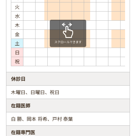
火
水
木
金
土
スクロールできます
日
祝
休診日
木曜日、日曜日、祝日
在籍医師
白 勝、岡本 将希、戸村 泰葉
在籍専門医