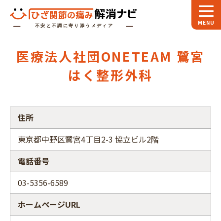
ホーム
医療法人社団ONETEAM 鷺宮
スペシャル
対談
はく整形外科
お役立ち
コラム
専門家
インタビュー
住所
関節大全
東京都中野区鷺宮4丁目2-3 協立ビル2階
電話番号
ひざ関節ナビに
ついて
03-5356-6589
ホームページURL