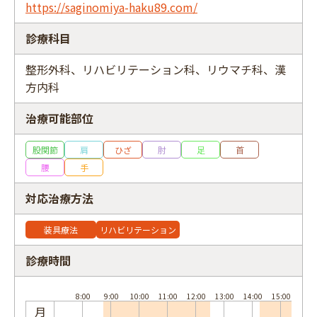
https://saginomiya-haku89.com/
診療科目
整形外科、リハビリテーション科、リウマチ科、漢
フリーワード
方内科
治療可能部位
股関節
肩
ひざ
肘
足
首
腰
手
対応治療方法
装具療法
リハビリテーション
診療時間
月