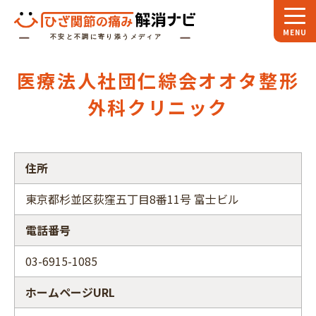
ホーム
医療法人社団仁綜会オオタ整形
スペシャル
対談
外科クリニック
お役立ち
コラム
専門家
インタビュー
住所
関節大全
東京都杉並区荻窪五丁目8番11号 富士ビル
電話番号
ひざ関節ナビに
ついて
03-6915-1085
ホームページURL