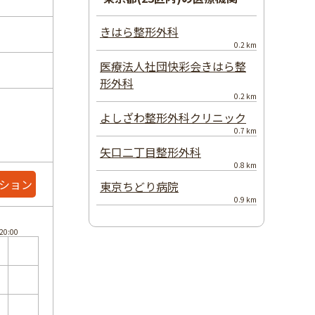
きはら整形外科
0.2 km
医療法人社団快彩会きはら整
形外科
0.2 km
よしざわ整形外科クリニック
0.7 km
矢口二丁目整形外科
0.8 km
ション
東京ちどり病院
0.9 km