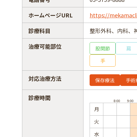
ホームページURL
https://mekamacl
診療科目
整形外科、内科、
治療可能部位
股関節
肩
手
対応治療方法
保存療法
手術
診療時間
月
火
水