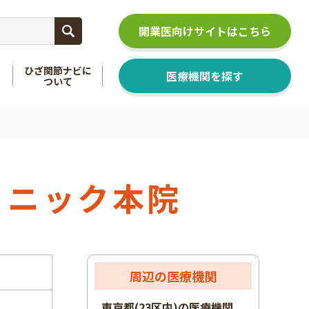
開業医向けサイトはこちら
ひざ関節ナビに
医療機関を探す
ついて
関節
を知る
足関節
を知る
リニック本院
周辺の医療機関
東京都(23区内)の医療機関