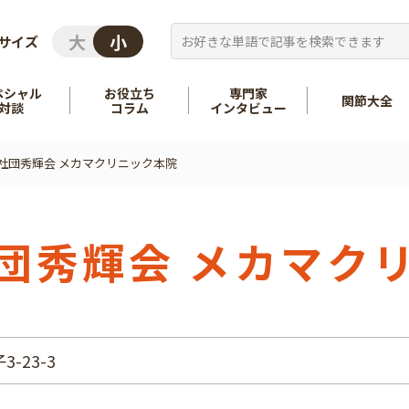
サイズ
ペシャル
お役立ち
専門家
関節大全
対談
コラム
インタビュー
社団秀輝会 メカマクリニック本院
を知る
股関節
を知る
肩
団秀輝会 メカマク
-23-3