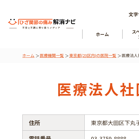
文字
ス
ホーム
ホーム
医療機関一覧
東京都(23区内)の医院一覧
医療法人
ひざ関節
を知る
肘関節
医療法人社
住所
東京都大田区下丸子3
電話番号
03-3759-8888