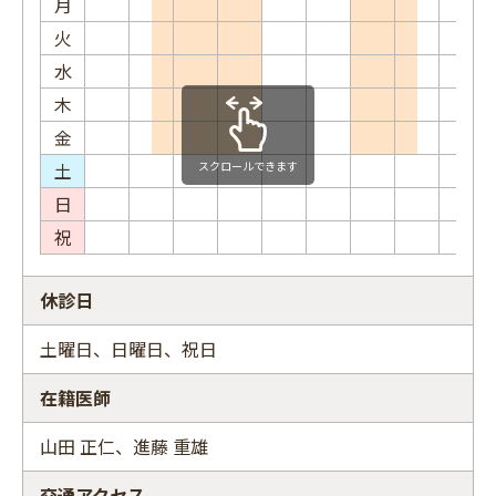
月
火
水
木
金
土
スクロールできます
日
祝
休診日
土曜日、日曜日、祝日
在籍医師
山田 正仁、進藤 重雄
交通アクセス