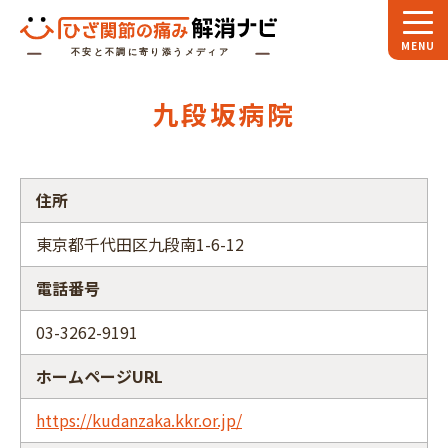
ホーム
九段坂病院
スペシャル
対談
お役立ち
コラム
住所
専門家
インタビュー
東京都千代田区九段南1-6-12
関節大全
電話番号
ひざ関節ナビに
ついて
03-3262-9191
ホームページURL
https://kudanzaka.kkr.or.jp/