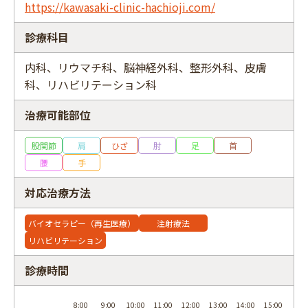
https://kawasaki-clinic-hachioji.com/
診療科目
内科、リウマチ科、脳神経外科、整形外科、皮膚
フリーワード
科、リハビリテーション科
治療可能部位
股関節
肩
ひざ
肘
足
首
腰
手
対応治療方法
バイオセラピー（再生医療）
注射療法
リハビリテーション
診療時間