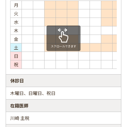
月
火
水
木
金
土
スクロールできます
日
祝
休診日
木曜日、日曜日、祝日
在籍医師
川崎 主税