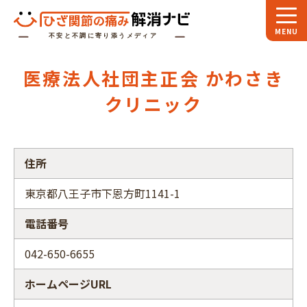
ホーム
医療法人社団主正会 かわさき
スペシャル
対談
クリニック
お役立ち
コラム
専門家
インタビュー
住所
関節大全
東京都八王子市下恩方町1141-1
電話番号
ひざ関節ナビに
ついて
042-650-6655
ホームページURL