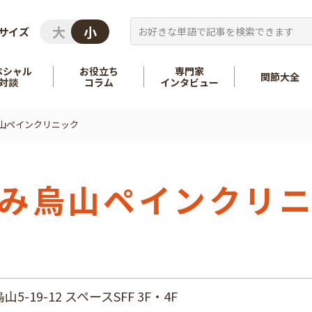
サイズ
ペシャル
お役立ち
専門家
関節大全
対談
コラム
インタビュー
山ペインクリニック
を知る
股関節
を知る
肩
み烏山ペインクリ
-19-12 スペースSFF 3F・4F