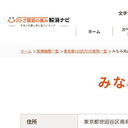
文字
ス
ホーム
ホーム
医療機関一覧
東京都(23区内)の医院一覧
みなみ烏
ひざ関節
を知る
肘関節
みな
住所
東京都世田谷区南烏山5