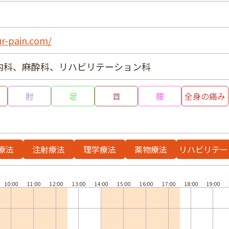
ur-pain.com/
内科、麻酔科、リハビリテーション科
肘
足
首
腰
全身の痛み
療法
注射療法
理学療法
薬物療法
リハビリテー