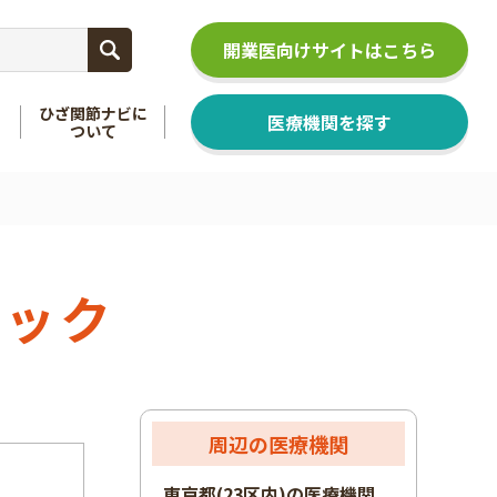
開業医向けサイトはこちら
ひざ関節ナビに
医療機関を探す
ついて
関節
を知る
足関節
を知る
ニック
周辺の医療機関
東京都(23区内)の医療機関