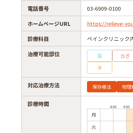
電話番号
03-6909-0100
ホームページURL
https://relieve-yo
診療科目
ペインクリニック
治療可能部位
肩
ひざ
手
対応治療方法
保存療法
物理
診療時間
月
火