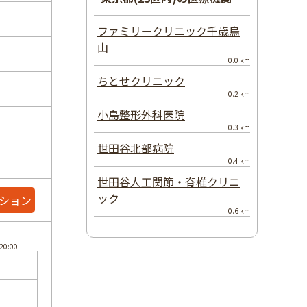
ファミリークリニック千歳烏
山
0.0 km
ちとせクリニック
0.2 km
小島整形外科医院
0.3 km
世田谷北部病院
0.4 km
世田谷人工関節・脊椎クリニ
ック
ション
0.6 km