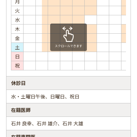
月
火
水
木
金
土
スクロールできます
日
祝
休診日
水・土曜日午後、日曜日、祝日
在籍医師
石井 良幸、石井 雄介、石井 大雄
在籍専門医