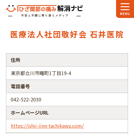
ホーム
医療法人社団敬好会 石井医院
スペシャル
対談
お役立ち
コラム
住所
専門家
インタビュー
東京都立川市曙町1丁目19-4
関節大全
電話番号
ひざ関節ナビに
ついて
042-522-2030
ホームページURL
https://ishii-iinn-tachikawa.com/