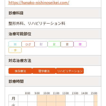
https://hanako-nishinoseikei.com/
診療科目
整形外科、リハビリテーション科
フリーワード
治療可能部位
肩
ひざ
肘
足
首
腰
手
対応治療方法
保存療法
理学療法
リハビリテーション
診療時間
月
火