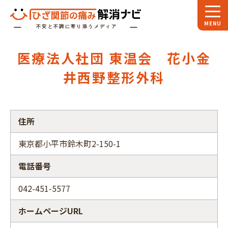
ホーム
医療法人社団 東温会 花小金
スペシャル
対談
井西野整形外科
お役立ち
コラム
専門家
インタビュー
住所
関節大全
東京都小平市鈴木町2-150-1
電話番号
ひざ関節ナビに
ついて
042-451-5577
ホームページURL