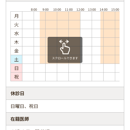
月
火
水
木
金
土
スクロールできます
日
祝
休診日
日曜日、祝日
在籍医師