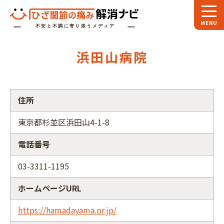
ホーム
浜田山病院
スペシャル
対談
お役立ち
コラム
住所
専門家
インタビュー
東京都杉並区浜田山4-1-8
関節大全
電話番号
ひざ関節ナビに
ついて
03-3311-1195
ホームページURL
https://hamadayama.or.jp/