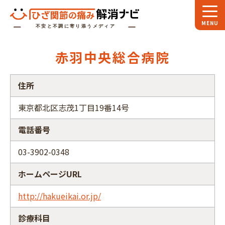
ホーム
赤羽中央総合病院
スペシャル
対談
住所
お役立ち
コラム
東京都北区志茂1丁目19番14号
専門家
インタビュー
電話番号
関節大全
03-3902-0348
ひざ関節ナビに
ついて
ホームページURL
http://hakueikai.or.jp/
診療科目