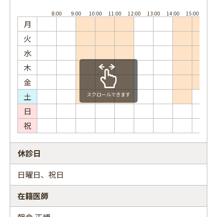
月
火
水
木
金
土
スクロールできます
日
祝
休診日
日曜日、祝日
在籍医師