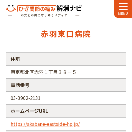
ホーム
赤羽東口病院
スペシャル
対談
お役立ち
コラム
住所
専門家
インタビュー
東京都北区赤羽１丁目３８－５
関節大全
電話番号
ひざ関節ナビに
ついて
03-3902-2131
ホームページURL
https://akabane-eastside-hp.jp/