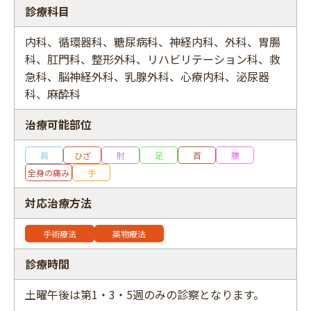
診療科目
内科、循環器科、糖尿病科、神経内科、外科、胃腸
科、肛門科、整形外科、リハビリテーション科、救
フリーワード
急科、脳神経外科、乳腺外科、心療内科、泌尿器
科、麻酔科
治療可能部位
肩
ひざ
肘
足
首
腰
全身の痛み
手
対応治療方法
手術療法
薬物療法
診療時間
土曜午後は第1・3・5週のみの診察となります。