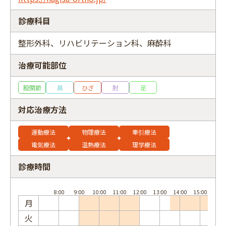
診療科目
整形外科、リハビリテーション科、麻酔科
フリーワード
治療可能部位
股関節
肩
ひざ
肘
足
対応治療方法
運動療法
物理療法
牽引療法
電気療法
温熱療法
理学療法
診療時間
月
火