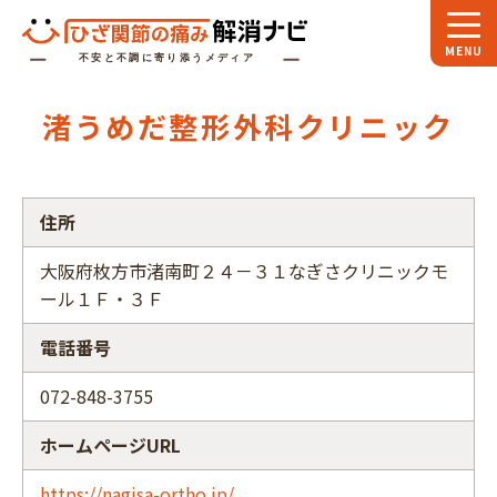
ホーム
渚うめだ整形外科クリニック
スペシャル
対談
お役立ち
コラム
住所
専門家
インタビュー
大阪府枚方市渚南町２４－３１なぎさクリニックモ
ール１Ｆ・３Ｆ
関節大全
電話番号
ひざ関節ナビに
ついて
072-848-3755
ホームページURL
https://nagisa-ortho.jp/