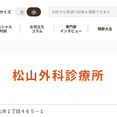
サイズ
ペシャル
お役立ち
専門家
関節大全
対談
コラム
インタビュー
を知る
股関節
を知る
肩
松山外科診療所
大井１丁目４６５－１