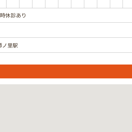
臨時休診あり
師ノ里駅