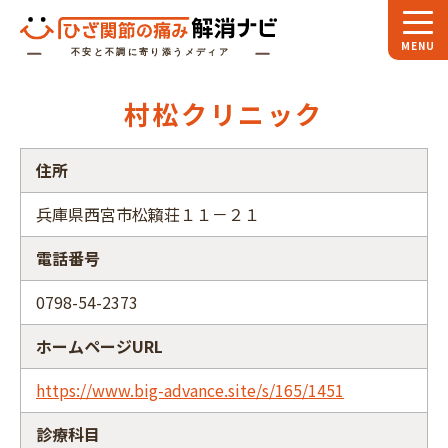
ホーム
村松クリニック
スペシャル
対談
住所
お役立ち
コラム
兵庫県西宮市松籟荘１１－２１
専門家
インタビュー
電話番号
関節大全
0798-54-2373
ひざ関節ナビに
ついて
ホームページURL
https://www.big-advance.site/s/165/1451
診療科目