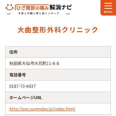
ホーム
大曲整形外科クリニック
スペシャル
対談
お役立ち
コラム
住所
専門家
インタビュー
秋田県大仙市大花町11-6-8
関節大全
電話番号
ひざ関節ナビに
ついて
0187-73-6437
ホームページURL
http://ooc.sunnyday.jp/index.html