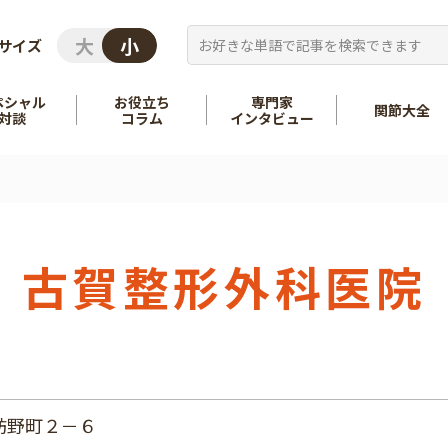
サイズ
ペシャル
お役立ち
専門家
関節大全
対談
コラム
インタビュー
を知る
股関節
を知る
肩
古賀整形外科医院
訪野町２－６