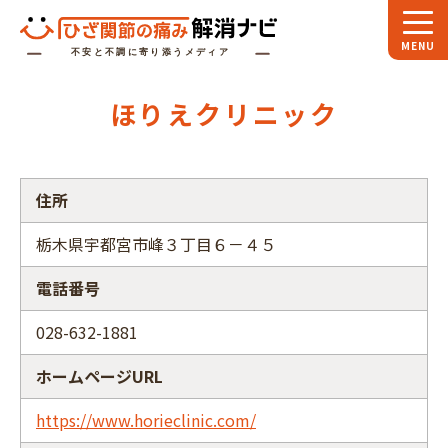
ホーム
ほりえクリニック
スペシャル
対談
お役立ち
コラム
住所
専門家
インタビュー
栃木県宇都宮市峰３丁目６－４５
関節大全
電話番号
ひざ関節ナビに
ついて
028-632-1881
ホームページURL
https://www.horieclinic.com/