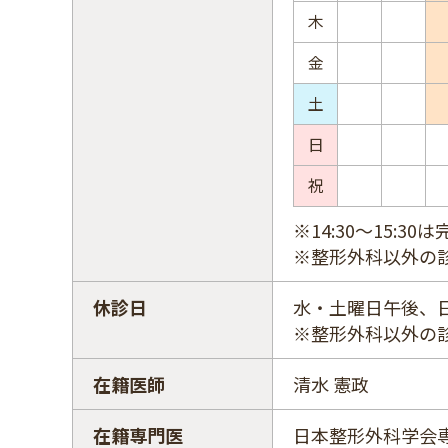
木
金
土
日
祝
※14:30～15:
※整形外科以外の
休診日
水・土曜日午後、
※整形外科以外の
在籍医師
清水 憲政
在籍専門医
日本整形外科学会