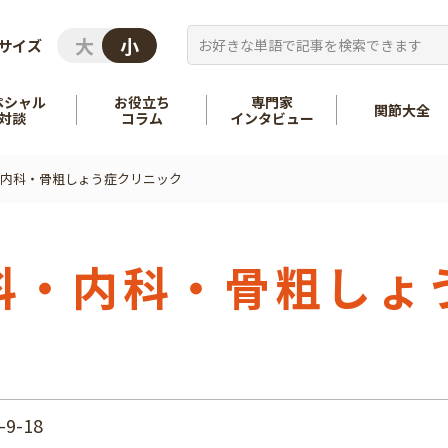
サイズ
ペシャル
お役立ち
専門家
関節大全
対談
コラム
インタビュー
内科・骨粗しょう症クリニック
を知る
股関節
を知る
肩
科・内科・骨粗しょ
9-18