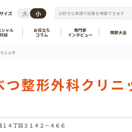
サイズ
ペシャル
お役立ち
専門家
関節大全
対談
コラム
インタビュー
リニック
を知る
股関節
を知る
肩
べつ整形外科クリニ
西１４丁目３１４２－４６６