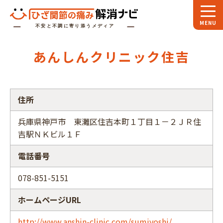
ホーム
あんしんクリニック住吉
スペシャル
対談
お役立ち
コラム
住所
専門家
インタビュー
兵庫県神戸市 東灘区住吉本町１丁目１－２ＪＲ住
吉駅ＮＫビル１Ｆ
関節大全
電話番号
ひざ関節ナビに
ついて
078-851-5151
ホームページURL
http://www.anshin-clinic.com/sumiyoshi/