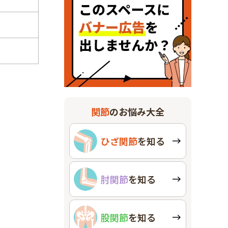
関節
のお悩み大全
ひざ関節
を知る
肘関節
を知る
股関節
を知る