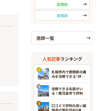
股関節
肩関節
医師一覧
人気記事
ランキング
札幌市内で膝関節の痛
みを治療できる“評判
のいい”整形外科7選！
信頼できる名医がい
る！鹿児島市で評判の
良い整形外科7選
口コミで評判の良い姫
路市の整形外科5選