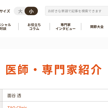
サイズ
ペシャル
お役立ち
専門家
関節大全
対談
コラム
インタビュー
を知る
股関節
を知る
肩
医師・専門家紹介
面谷 透
TAO Clinic