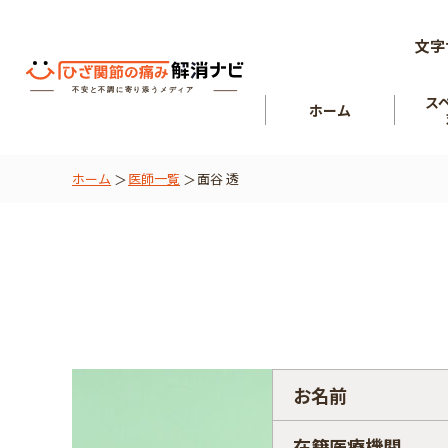
文字
ス
ホーム
ホーム
医師一覧
面谷 透
ひざ関節
を知る
肘関節
お名前
在籍医療機関