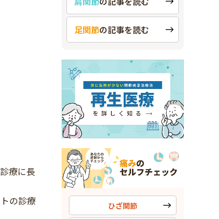
肩関節
の
記事を読む
足関節
の
記事を読む
の診療に長
ートの診療
ひざ関節