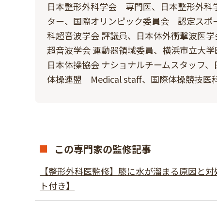
日本整形外科学会 専門医、日本整形外科
ター、​国際オリンピック委員会 認定スポーツドクター
科超⾳波学会 評議員、⽇本体外衝撃波医学
超⾳波学会 運動器領域委員、横浜市⽴⼤学
⽇本体操協会 ナショナルチームスタッフ、
体操連盟 Medical staff、国際体操競技医科学
この専門家の監修記事
【整形外科医監修】膝に水が溜まる原因と対処
ト付き】