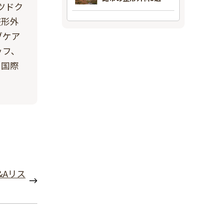
ツドク
整形外
ブケア
ッフ、
、国際
&Aリス