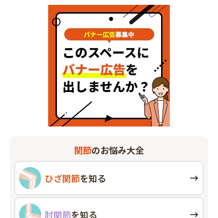
関節
のお悩み大全
ひざ関節
を知る
肘関節
を知る