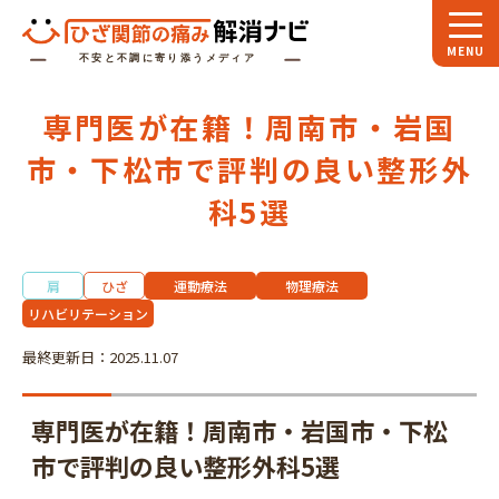
ホーム
専門医が在籍！周南市・岩国
スペシャル
対談
市・下松市で評判の良い整形外
お役立ち
コラム
科5選
専門家
インタビュー
肩
ひざ
運動療法
物理療法
関節大全
リハビリテーション
最終更新日：2025.11.07
ひざ関節ナビに
ついて
専門医が在籍！周南市・岩国市・下松
市で評判の良い整形外科5選