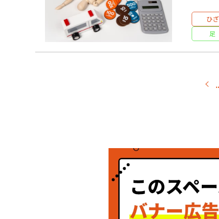
ひざ
足
.