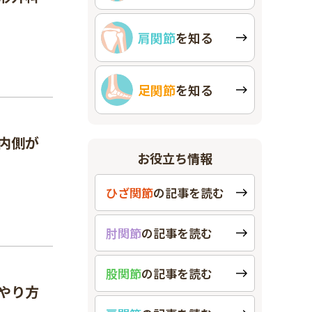
肩関節
を知る
足関節
を知る
内側が
お役立ち情報
ひざ関節
の
記事を読む
肘関節
の
記事を読む
股関節
の
記事を読む
やり方