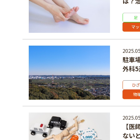
は？
足
マッ
2025.05
駐車
外科5
ひざ
物
2025.05
【医
ない