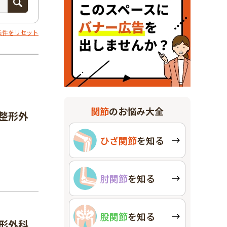
条件をリセット
関節
のお悩み大全
整形外
ひざ関節
を知る
肘関節
を知る
股関節
を知る
形外科