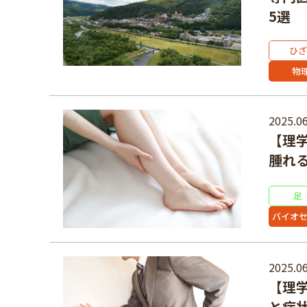
5選
ひざ
物
2025.06
【理
腫れ
足
バイオ
2025.06
【理
と症