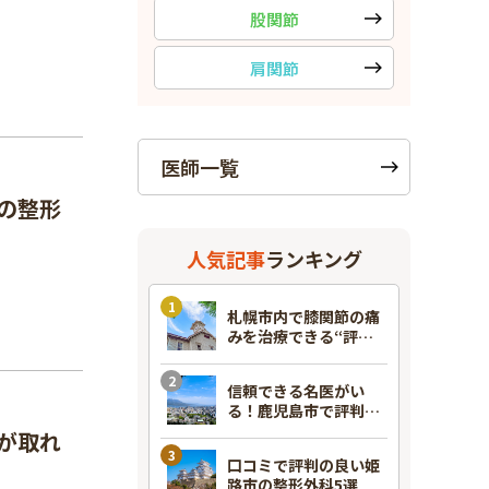
股関節
肩関節
医師一覧
の整形
人気記事
ランキング
札幌市内で膝関節の痛
みを治療できる“評判
のいい”整形外科7選！
信頼できる名医がい
る！鹿児島市で評判の
良い整形外科7選
が取れ
口コミで評判の良い姫
路市の整形外科5選