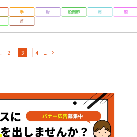
手
肘
股関節
肩
腰
首
..
...
2
3
4