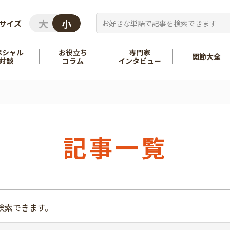
サイズ
ペシャル
お役立ち
専門家
関節大全
対談
コラム
インタビュー
を知る
股関節
を知る
肩
記事一覧
検索できます。