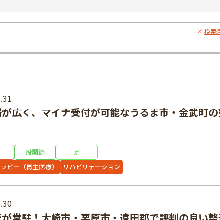
検索
.31
場が広く、マイナ受付が可能なうるま市・金武町の
股関節
足
セラピー（再生医療）
リハビリテーション
.30
医が常駐！大崎市・栗原市・遠田郡で評判の良い整