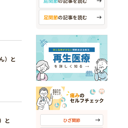
肩関節
の
記事を読む
足関節
の
記事を読む
ん）と
）と
ひざ関節