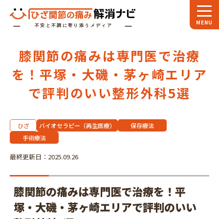
ホーム
膝関節の痛みは専門医で治療
スペシャル
対談
を！平塚・大磯・茅ヶ崎エリア
お役立ち
コラム
で評判のいい整形外科5選
専門家
インタビュー
ひざ
バイオセラピー（再生医療）
保存療法
関節大全
手術療法
最終更新日：2025.09.26
ひざ関節ナビに
ついて
膝関節の痛みは専門医で治療を！平
塚・大磯・茅ヶ崎エリアで評判のいい