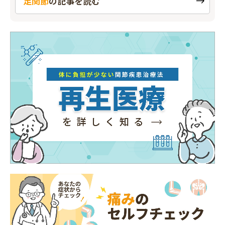
足関節
の
記事を読む