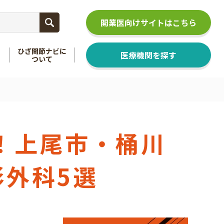
開業医向けサイトはこちら
ひざ関節ナビに
医療機関を探す
ついて
関節
を知る
足関節
を知る
！上尾市・桶川
外科5選