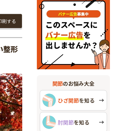
印刷する
い整形
関節
のお悩み大全
ひざ関節
を知る
肘関節
を知る