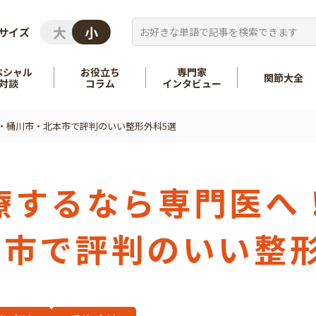
サイズ
ペシャル
お役立ち
専門家
関節大全
対談
コラム
インタビュー
・桶川市・北本市で評判のいい整形外科5選
を知る
股関節
を知る
肩
療するなら専門医へ
本市で評判のいい整形