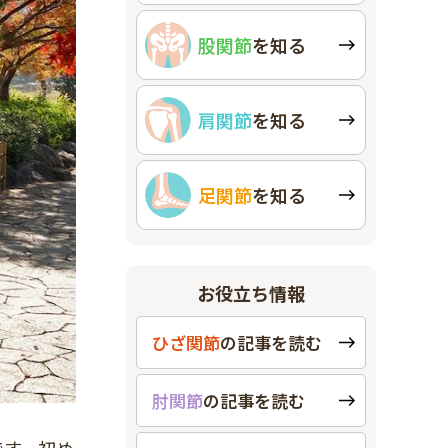
股関節
を知る
肩関節
を知る
足関節
を知る
お役立ち情報
ひざ関節
の
記事を読む
肘関節
の
記事を読む