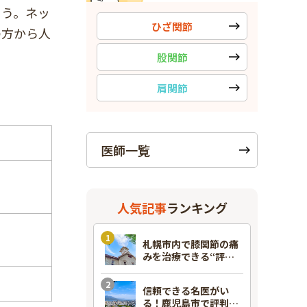
ょう。ネッ
ひざ関節
の方から人
股関節
肩関節
医師一覧
人気記事
ランキング
札幌市内で膝関節の痛
みを治療できる“評判
のいい”整形外科7選！
信頼できる名医がい
る！鹿児島市で評判の