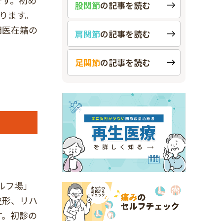
です。初め
股関節
の
記事を読む
ります。
門医在籍の
肩関節
の
記事を読む
足関節
の
記事を読む
ルフ場」
整形、リハ
す。初診の