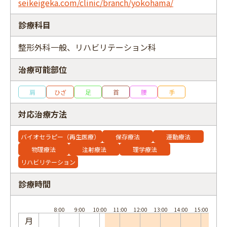
seikeigeka.com/clinic/branch/yokohama/
診療科目
整形外科一般、リハビリテーション科
フリーワード
治療可能部位
肩
ひざ
足
首
腰
手
対応治療方法
バイオセラピー（再生医療）
保存療法
運動療法
物理療法
注射療法
理学療法
リハビリテーション
診療時間
月