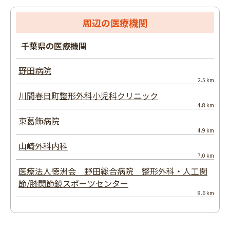
周辺の医療機関
千葉県の医療機関
野田病院
2.5 km
川間春日町整形外科小児科クリニック
4.8 km
東葛飾病院
4.9 km
山崎外科内科
7.0 km
医療法人徳洲会 野田総合病院 整形外科・人工関
節/膝関節鏡スポーツセンター
8.6 km