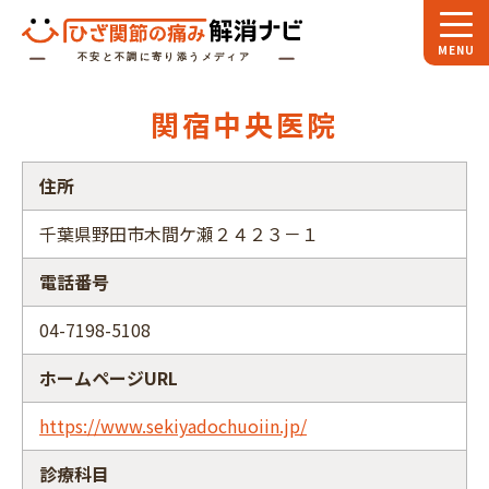
ホーム
関宿中央医院
スペシャル
対談
住所
お役立ち
コラム
千葉県野田市木間ケ瀬２４２３－１
専門家
インタビュー
電話番号
関節大全
04-7198-5108
ひざ関節ナビに
ついて
ホームページURL
https://www.sekiyadochuoiin.jp/
診療科目