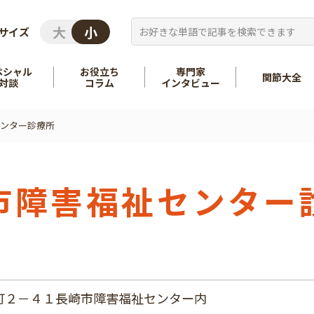
サイズ
ペシャル
お役立ち
専門家
関節大全
対談
コラム
インタビュー
ンター診療所
を知る
股関節
を知る
肩
市障害福祉センター
町２－４１長崎市障害福祉センター内