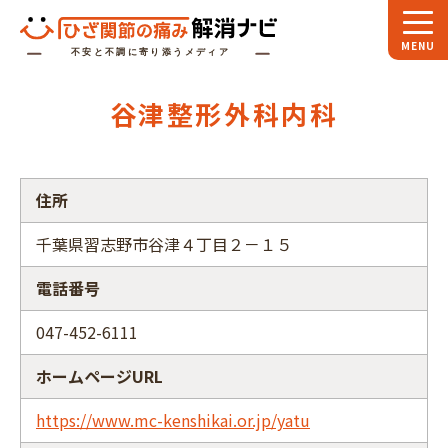
ホーム
谷津整形外科内科
スペシャル
対談
お役立ち
コラム
住所
専門家
インタビュー
千葉県習志野市谷津４丁目２－１５
関節大全
電話番号
ひざ関節ナビに
ついて
047-452-6111
ホームページURL
https://www.mc-kenshikai.or.jp/yatu