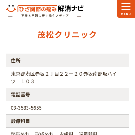
ホーム
茂松クリニック
スペシャル
対談
お役立ち
コラム
住所
専門家
インタビュー
東京都港区赤坂２丁目２２－２０赤坂南部坂ハイ
ツ １０３
関節大全
電話番号
ひざ関節ナビに
ついて
03-3583-5655
診療科目
整形外科、形成外科、皮膚科、泌尿器科