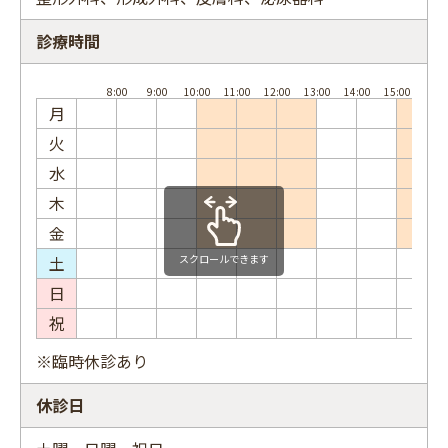
診療時間
フリーワード
月
火
水
木
金
土
スクロールできます
日
祝
※臨時休診あり
休診日