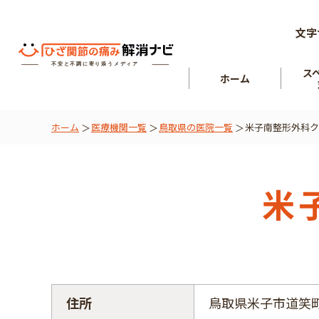
文字
ス
ホーム
ホーム
医療機関一覧
鳥取県の医院一覧
米子南整形外科ク
ひざ関節
を知る
肘関節
米
住所
鳥取県米子市道笑町4