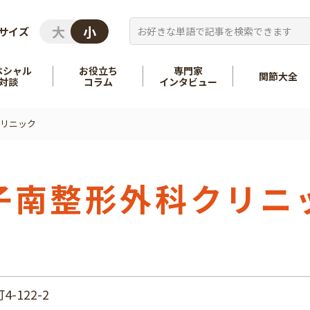
サイズ
ペシャル
お役立ち
専門家
関節大全
対談
コラム
インタビュー
リニック
を知る
股関節
を知る
肩
子南整形外科クリニ
-122-2