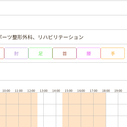
ポーツ整形外科、リハビリテーション
肘
足
首
腰
手