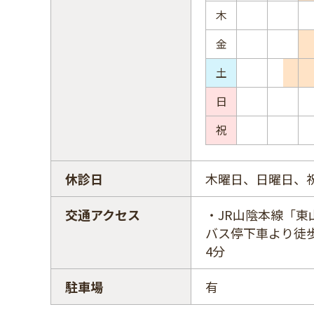
木
金
土
日
祝
休診日
木曜日、日曜日、
交通アクセス
・JR山陰本線「東
バス停下車より徒
4分
駐車場
有