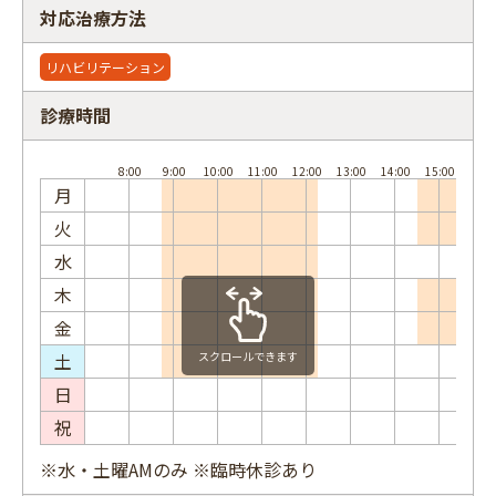
対応治療方法
リハビリテーション
診療時間
フリーワード
月
火
水
木
金
土
スクロールできます
日
祝
※水・土曜AMのみ ※臨時休診あり