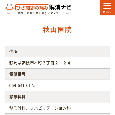
ホーム
秋山医院
スペシャル
対談
お役立ち
コラム
住所
専門家
インタビュー
静岡県藤枝市本町３丁目２－２４
関節大全
電話番号
ひざ関節ナビに
ついて
054-641-6175
診療科目
整形外科、リハビリテーション科