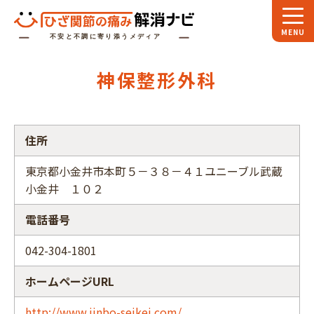
ホーム
神保整形外科
スペシャル
対談
お役立ち
コラム
住所
専門家
インタビュー
東京都小金井市本町５－３８－４１ユニーブル武蔵
小金井 １０２
関節大全
電話番号
ひざ関節ナビに
ついて
042-304-1801
ホームページURL
http://www.jinbo-seikei.com/